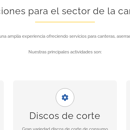
iones para el sector de la ca
una amplia experiencia ofreciendo servicios para canteras, aserrad
Nuestras principales actividades son:
Amplia gama
Nuestra gama incluye discos para granito,
Discos de corte
porcelánicos, de corte seco, asfalto, cerámica,
hormigón fresco, etc.
Gran variedad discos de corte de consumo