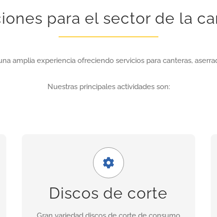
iones para el sector de la ca
una amplia experiencia ofreciendo servicios para canteras, aserrad
Nuestras principales actividades son:
Amplia gama
Nuestra gama incluye discos para granito,
Discos de corte
porcelánicos, de corte seco, asfalto, cerámica,
hormigón fresco, etc.
Gran variedad discos de corte de consumo