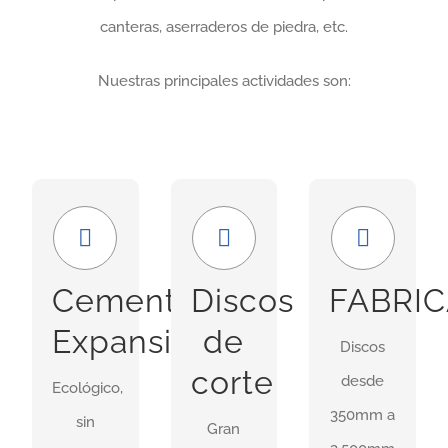
canteras, aserraderos de piedra, etc.
Nuestras principales actividades son:
Económico
Amplia
GRAN
y
gama
FORMATO
seguro
Nuestra
En
Cemento
Discos
FABRI
Uso ideal
gama
nuestras
Expansivo
de
Discos
en
incluye
instalaciones
corte
desde
demoliciones
Ecológico,
discos
idsponemos
350mm a
donde
sin
para
de
Gran