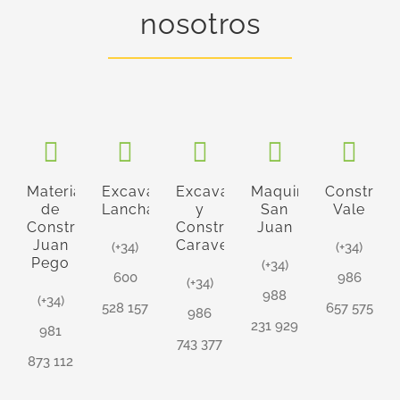
nosotros
Materiales
Excavaciones
Excavaciones
Maquinaria
Construcc
de
Lancha
y
San
Vale
Construcción
Construcciones
Juan
Juan
Caravel
(+34)
(+34)
Pego
(+34)
600
986
(+34)
988
(+34)
528 157
657 575
986
231 929
981
743 377
873 112