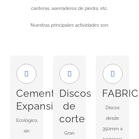
canteras, aserraderos de piedra, etc.
Nuestras principales actividades son:
Económico
Amplia
GRAN
y
gama
FORMATO
seguro
Nuestra
En
Cemento
Discos
FABRI
Uso ideal
gama
nuestras
Expansivo
de
Discos
en
incluye
instalaciones
corte
desde
demoliciones
Ecológico,
discos
idsponemos
350mm a
donde
sin
para
de
Gran