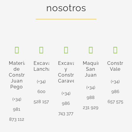
nosotros
Materiales
Excavaciones
Excavaciones
Maquinaria
Construcc
de
Lancha
y
San
Vale
Construcción
Construcciones
Juan
Juan
Caravel
(+34)
(+34)
Pego
(+34)
600
986
(+34)
988
(+34)
528 157
657 575
986
231 929
981
743 377
873 112