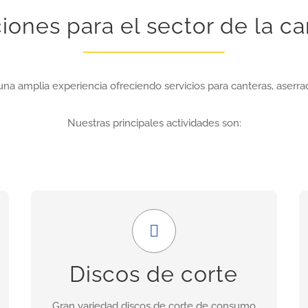
iones para el sector de la ca
una amplia experiencia ofreciendo servicios para canteras, aserrad
Nuestras principales actividades son:
Amplia gama
Nuestra gama incluye discos para granito,
Discos de corte
porcelánicos, de corte seco, asfalto, cerámica,
hormigón fresco, etc.
Gran variedad discos de corte de consumo