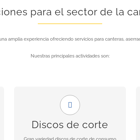
iones para el sector de la ca
una amplia experiencia ofreciendo servicios para canteras, aserrad
Nuestras principales actividades son:
Amplia gama
Nuestra gama incluye discos para granito,
Discos de corte
porcelánicos, de corte seco, asfalto, cerámica,
hormigón fresco, etc.
Gran variedad discos de corte de consumo