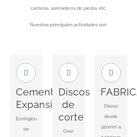
canteras, aserraderos de piedra, etc.
Nuestras principales actividades son:
Económico
Amplia
GRAN
y
gama
FORMATO
seguro
Nuestra
En
Cemento
Discos
FABRI
Uso ideal
gama
nuestras
Expansivo
de
Discos
en
incluye
instalaciones
corte
desde
demoliciones
Ecológico,
discos
idsponemos
350mm a
donde
sin
para
de
Gran