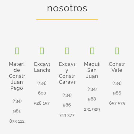
nosotros
Materiales
Excavaciones
Excavaciones
Maquinaria
Construcc
de
Lancha
y
San
Vale
Construcción
Construcciones
Juan
Juan
Caravel
(+34)
(+34)
Pego
(+34)
600
986
(+34)
988
(+34)
528 157
657 575
986
231 929
981
743 377
873 112