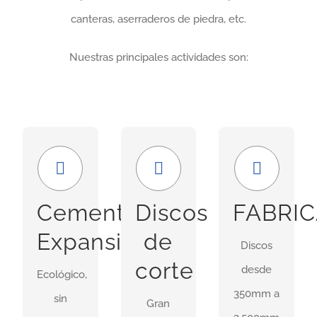
canteras, aserraderos de piedra, etc.
Nuestras principales actividades son:
Económico
Amplia
GRAN
y
gama
FORMATO
seguro
Nuestra
En
Cemento
Discos
FABRI
Uso ideal
gama
nuestras
Expansivo
de
Discos
en
incluye
instalaciones
corte
desde
demoliciones
Ecológico,
discos
idsponemos
350mm a
donde
sin
para
de
Gran