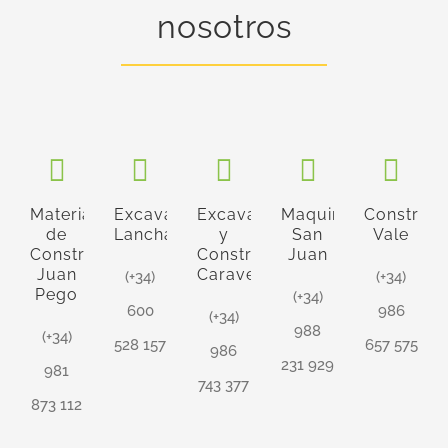
nosotros
Materiales
Excavaciones
Excavaciones
Maquinaria
Construcc
de
Lancha
y
San
Vale
Construcción
Construcciones
Juan
Juan
Caravel
(+34)
(+34)
Pego
(+34)
600
986
(+34)
988
(+34)
528 157
657 575
986
231 929
981
743 377
873 112