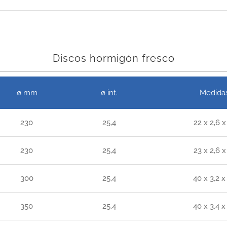
Discos hormigón fresco
ø mm
ø int.
Medida
230
25,4
22 x 2,6 x
230
25,4
23 x 2,6 x
300
25,4
40 x 3,2 x
350
25,4
40 x 3,4 x