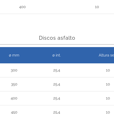
400
10
Discos asfalto
ø mm
ø int.
Altura se
300
25,4
10
350
25,4
10
400
25,4
10
450
25,4
10