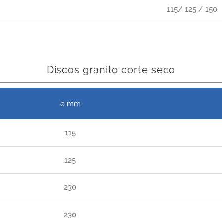
115/ 125 / 150
Discos granito corte seco
ø mm
115
125
230
230