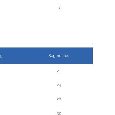
3
g.
Segmentos
21
24
28
32