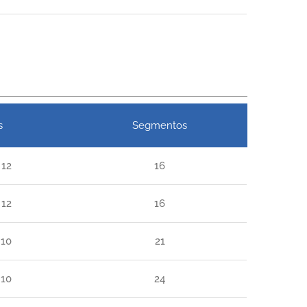
s
Segmentos
 12
16
 12
16
 10
21
 10
24