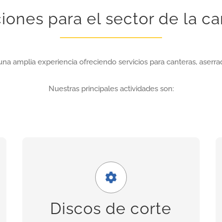
iones para el sector de la ca
una amplia experiencia ofreciendo servicios para canteras, aserrad
Nuestras principales actividades son:
Amplia gama
Nuestra gama incluye discos para granito,
porcelánicos, de corte seco, asfalto, cerámica,
Discos de corte
hormigón fresco, etc.