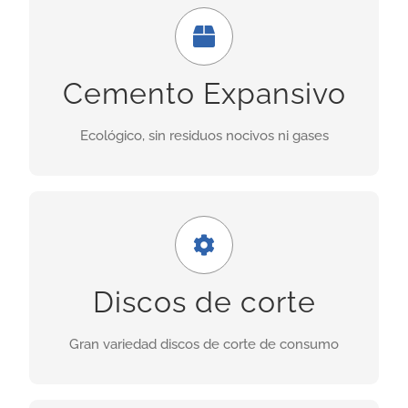
Económico y seguro
Uso ideal en demoliciones donde las obras
Cemento Expansivo
adyacentes no deben ser perjudicadas por las
vibraciones provocadas por explosiones.
Ecológico, sin residuos nocivos ni gases
INFORMACIÓN
Amplia gama
Nuestra gama incluye discos para granito,
Discos de corte
porcelánicos, de corte seco, asfalto, cerámica,
hormigón fresco, etc.
Gran variedad discos de corte de consumo
INFORMACIÓN