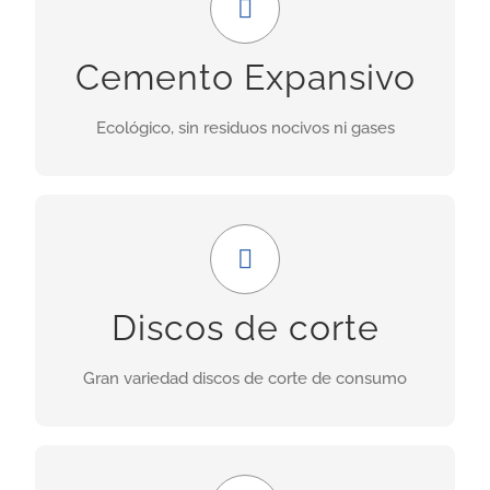
Uso ideal en demoliciones donde las obras
Cemento Expansivo
adyacentes no deben ser perjudicadas por las
vibraciones provocadas por explosiones.
Ecológico, sin residuos nocivos ni gases
INFORMACIÓN
Amplia gama
Nuestra gama incluye discos para granito,
Discos de corte
porcelánicos, de corte seco, asfalto, cerámica,
hormigón fresco, etc.
Gran variedad discos de corte de consumo
INFORMACIÓN
GRAN FORMATO