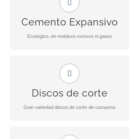
Uso ideal en demoliciones donde las obras
Cemento Expansivo
adyacentes no deben ser perjudicadas por las
vibraciones provocadas por explosiones.
Ecológico, sin residuos nocivos ni gases
INFORMACIÓN
Amplia gama
Nuestra gama incluye discos para granito,
Discos de corte
porcelánicos, de corte seco, asfalto, cerámica,
hormigón fresco, etc.
Gran variedad discos de corte de consumo
INFORMACIÓN
GRAN FORMATO