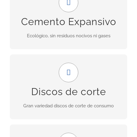
Uso ideal en demoliciones donde las obras
Cemento Expansivo
adyacentes no deben ser perjudicadas por las
vibraciones provocadas por explosiones.
Ecológico, sin residuos nocivos ni gases
INFORMACIÓN
Amplia gama
Nuestra gama incluye discos para granito,
Discos de corte
porcelánicos, de corte seco, asfalto, cerámica,
hormigón fresco, etc.
Gran variedad discos de corte de consumo
INFORMACIÓN
GRAN FORMATO