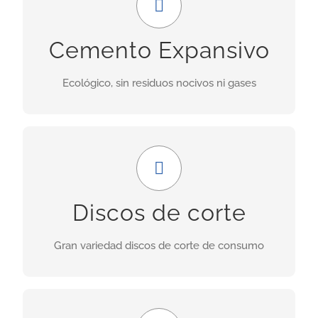
Uso ideal en demoliciones donde las obras
Cemento Expansivo
adyacentes no deben ser perjudicadas por las
vibraciones provocadas por explosiones.
Ecológico, sin residuos nocivos ni gases
INFORMACIÓN
Amplia gama
Nuestra gama incluye discos para granito,
Discos de corte
porcelánicos, de corte seco, asfalto, cerámica,
hormigón fresco, etc.
Gran variedad discos de corte de consumo
INFORMACIÓN
GRAN FORMATO