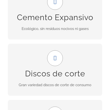
Uso ideal en demoliciones donde las obras
Cemento Expansivo
adyacentes no deben ser perjudicadas por las
vibraciones provocadas por explosiones.
Ecológico, sin residuos nocivos ni gases
INFORMACIÓN
Amplia gama
Nuestra gama incluye discos para granito,
Discos de corte
porcelánicos, de corte seco, asfalto, cerámica,
hormigón fresco, etc.
Gran variedad discos de corte de consumo
INFORMACIÓN
GRAN FORMATO