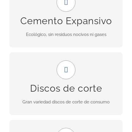
Uso ideal en demoliciones donde las obras
Cemento Expansivo
adyacentes no deben ser perjudicadas por las
vibraciones provocadas por explosiones.
Ecológico, sin residuos nocivos ni gases
INFORMACIÓN
Amplia gama
Nuestra gama incluye discos para granito,
Discos de corte
porcelánicos, de corte seco, asfalto, cerámica,
hormigón fresco, etc.
Gran variedad discos de corte de consumo
INFORMACIÓN
GRAN FORMATO